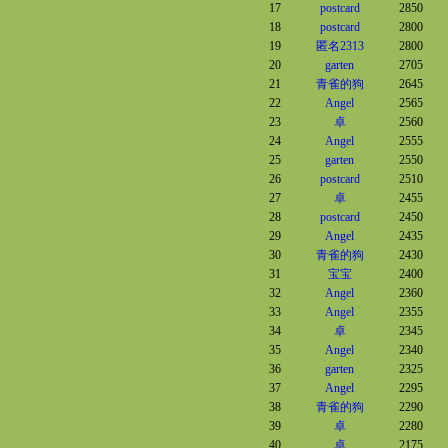
17
postcard
2850
18
postcard
2800
19
匿名2313
2800
20
garten
2705
21
青雀的狗
2645
22
Angel
2565
23
卓
2560
24
Angel
2555
25
garten
2550
26
postcard
2510
27
卓
2455
28
postcard
2450
29
Angel
2435
30
青雀的狗
2430
31
宝宝
2400
32
Angel
2360
33
Angel
2355
34
卓
2345
35
Angel
2340
36
garten
2325
37
Angel
2295
38
青雀的狗
2290
39
卓
2280
40
卓
2175