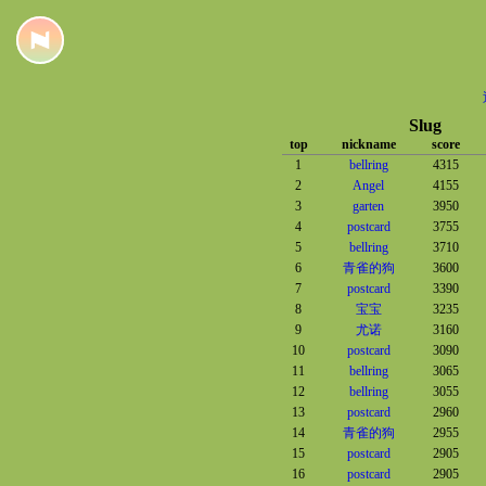
Slug
top
nickname
score
1
bellring
4315
2
Angel
4155
3
garten
3950
4
postcard
3755
5
bellring
3710
6
青雀的狗
3600
7
postcard
3390
8
宝宝
3235
9
尤诺
3160
10
postcard
3090
11
bellring
3065
12
bellring
3055
13
postcard
2960
14
青雀的狗
2955
15
postcard
2905
16
postcard
2905