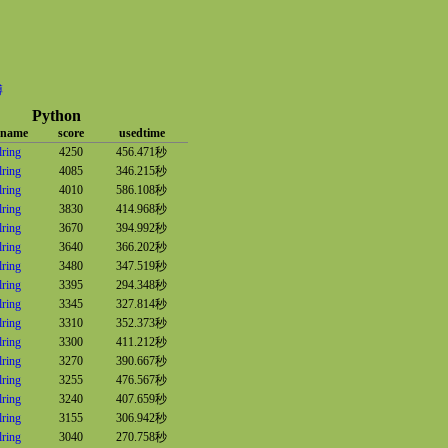
博
Python
kname
score
usedtime
lring
4250
456.471秒
lring
4085
346.215秒
lring
4010
586.108秒
lring
3830
414.968秒
lring
3670
394.992秒
lring
3640
366.202秒
lring
3480
347.519秒
lring
3395
294.348秒
lring
3345
327.814秒
lring
3310
352.373秒
lring
3300
411.212秒
lring
3270
390.667秒
lring
3255
476.567秒
lring
3240
407.659秒
lring
3155
306.942秒
lring
3040
270.758秒