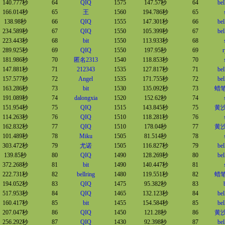
140.777秒
64
QIQ
1575
147.57秒
64
bel
166.014秒
65
王
1560
194.786秒
65
138.98秒
66
QIQ
1555
147.301秒
66
bel
234.589秒
67
QIQ
1550
105.399秒
67
bel
223.443秒
68
bit
1550
113.933秒
68
289.925秒
69
QIQ
1550
197.95秒
69
r
181.986秒
70
匿名2313
1540
118.853秒
70
147.881秒
71
212343
1535
127.817秒
71
bel
157.577秒
72
Angel
1535
171.755秒
72
bel
163.286秒
73
bit
1530
135.092秒
73
蜡
191.089秒
74
dalongxia
1520
152.62秒
74
151.954秒
75
QIQ
1515
143.845秒
75
黄
114.263秒
76
QIQ
1510
118.281秒
76
162.832秒
77
QIQ
1510
178.04秒
77
黄
101.489秒
78
Miku
1505
81.514秒
78
303.472秒
79
尤诺
1505
116.827秒
79
bel
139.85秒
80
QIQ
1490
128.269秒
80
bel
372.268秒
81
bit
1490
140.447秒
81
222.731秒
82
bellring
1480
119.551秒
82
蜡
194.052秒
83
QIQ
1475
95.382秒
83
517.953秒
84
QIQ
1465
132.123秒
84
bel
160.417秒
85
bit
1455
154.584秒
85
bel
207.047秒
86
QIQ
1450
121.28秒
86
黄
256.292秒
87
QIQ
1430
92.398秒
87
bel