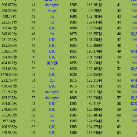
306.078秒
41
dalongxia
1705
216.261秒
41
bel
290.596秒
42
Angel
1700
208.28秒
42
bel
430.73秒
43
bit
1690
172.783秒
43
bel
221.571秒
44
bit
1685
169.644秒
44
bel
305.443秒
45
QIQ
1680
107.554秒
45
bel
545.029秒
46
bit
1675
162.557秒
46
黄
231.252秒
47
QIQ
1670
161.436秒
47
bel
195.303秒
48
QIQ
1665
105.368秒
48
359.573秒
49
QIQ
1665
190.379秒
49
黄
304.086秒
50
QIQ
1665
201.759秒
50
bel
404.811秒
51
芙宁娜
1655
158.136秒
51
bel
294.032秒
52
bit
1630
135.463秒
52
黄
1476.657秒
53
QIQ
1630
223.353秒
53
bel
233.707秒
54
IQI
1615
123.115秒
54
黄
430.498秒
55
QIQ
1615
131.677秒
55
黄
221.932秒
56
dalongxia
1610
162.315秒
56
bel
195.237秒
57
dalongxia
1605
152.236秒
57
黄
294.026秒
58
QIQ
1595
89.41秒
58
蜡
279.687秒
59
QIQ
1595
129.486秒
59
bel
361.036秒
60
IQI
1585
117.487秒
60
bel
197.54秒
61
bit
1585
124.954秒
61
bel
196.995秒
62
QIQ
1585
204.375秒
62
229.982秒
63
QIQ
1580
113.246秒
63