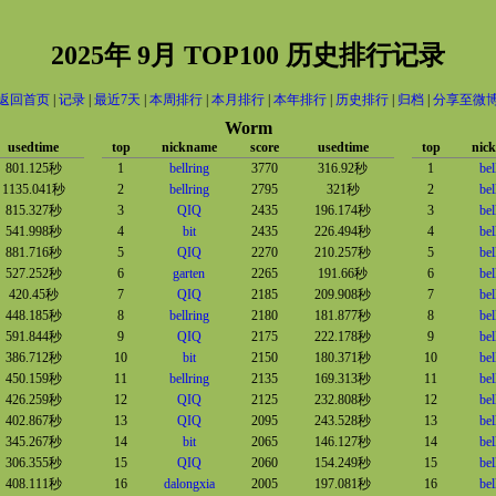
2025年 9月 TOP100 历史排行记录
返回首页
|
记录
|
最近7天
|
本周排行
|
本月排行
|
本年排行
|
历史排行
|
归档
|
分享至微
Worm
usedtime
top
nickname
score
usedtime
top
nic
801.125秒
1
bellring
3770
316.92秒
1
bel
1135.041秒
2
bellring
2795
321秒
2
bel
815.327秒
3
QIQ
2435
196.174秒
3
bel
541.998秒
4
bit
2435
226.494秒
4
bel
881.716秒
5
QIQ
2270
210.257秒
5
bel
527.252秒
6
garten
2265
191.66秒
6
bel
420.45秒
7
QIQ
2185
209.908秒
7
bel
448.185秒
8
bellring
2180
181.877秒
8
bel
591.844秒
9
QIQ
2175
222.178秒
9
bel
386.712秒
10
bit
2150
180.371秒
10
bel
450.159秒
11
bellring
2135
169.313秒
11
bel
426.259秒
12
QIQ
2125
232.808秒
12
bel
402.867秒
13
QIQ
2095
243.528秒
13
bel
345.267秒
14
bit
2065
146.127秒
14
bel
306.355秒
15
QIQ
2060
154.249秒
15
bel
408.111秒
16
dalongxia
2005
197.081秒
16
bel