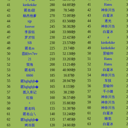
41
Hateu
3
41
kieikekike
280
64.695秒
42
神奈川当
3
42
匿名t甜
280
78.54秒
43
白凝冰
3
43
杨杰他爹
270
72.095秒
44
逐光
3
44
xjp
255
83.568秒
45
神奈川当
3
45
forever
245
50.302秒
46
白凝冰
3
46
李辰钰
240
33.988秒
47
a
3
47
罗才恒
230
22.425秒
48
kieikekike
3
48
SB
230
23.576秒
49
kieikekike
2
49
匿名m
225
23.74秒
50
景喻99
2
50
霞鈤vv7trv
225
52.138秒
51
Hateu
2
51
21
210
33.203秒
52
Hateu
2
52
萤海
200
13.214秒
53
白凝冰
2
53
匿名吗
190
40.909秒
54
神奈川当
2
54
6666
185
16.87秒
55
车技
2
55
185
28.947秒
匿hghghjh�
56
景喻99
2
56
165
8.155秒
匿hghghjh�
57
千小璐
2
57
图入库记
165
38.23秒
58
神奈川当
2
58
红狼
160
36.574秒
59
神奈川当
2
59
+
155
35.883秒
60
神奈川当
2
60
匿名吗
155
51.397秒
61
白凝冰
2
61
匿名山㇏
140
53.246秒
62
睡觉
2
62
135
17.485秒
匿hghghjh�
63
白凝冰
2
63
烤冷面
120
24.661秒