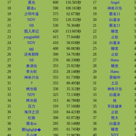
17
逐光
600
116.581秒
17
Angel
5
18
匿名z
590
100.163秒
18
神奈川当
5
19
少羽牛逼
575
62.673秒
19
匿名11
5
20
NDY
555
120.332秒
20
白凝冰
5
21
SB
530
76.364秒
21
匿名11
5
22
图入库记
420
113.605秒
22
睡觉
5
23
yangjia666
415
77.044秒
23
止欲
5
24
NDY
410
58.018秒
24
白凝冰
4
25
ggj
400
96.083秒
25
睡觉
4
26
还有那阵
390
54.763秒
26
止欲
4
27
SB
370
66.338秒
27
Hateu
4
28
鼻涕虫
355
25.923秒
28
睡觉
4
29
李火旺
355
28.148秒
29
Hateu
4
30
神奈川当
355
61.739秒
30
景喻99
4
31
？
355
89.495秒
31
土豆
4
32
烤冷面
330
35.312秒
32
神奈川当
4
33
NDY
325
72.136秒
33
白凝冰
3
34
烤冷面
315
46.786秒
34
捺
3
35
压力
310
57.166秒
35
车技越来
3
36
海洋之泪
310
84.421秒
36
止欲
3
37
红狼
300
65.972秒
37
熊大
3
38
匿名m
295
50.148秒
38
白凝冰
3
39
295
61.745秒
39
睡觉
3
匿hghghjh�
40
NDY
3
40
千小璐
280
52.987秒