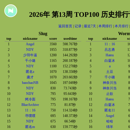
2026年 第13周 TOP100 历史
返回首页
|
记录
|
最近7天
|
本周排行
|
本月排行
Slug
Wor
top
nickname
score
usedtime
top
nickname
sc
1
Angel
3560
598.767秒
1
11：16
1
2
NDY
1955
318.877秒
2
吕志勇
1
3
少羽牛逼
1200
144.292秒
3
Hateu
1
4
千小璐
1165
260.187秒
4
白凝冰
1
5
NDY
1100
152.278秒
5
a
9
6
匿名z
1070
138.358秒
6
土豆
9
7
庸才
1070
203.602秒
7
千小璐
8
8
baochaoNB
1045
197.049秒
8
神奈川当
8
9
NDY
830
73.743秒
9
神奈川当
8
10
NDY
795
95.643秒
10
止欲
8
11
烤冷面
795
198.167秒
11
Hateu
7
12
BlueArchive
775
81.87秒
12
白凝冰
7
13
11：16
750
114.324秒
13
匿名11
6
14
寻噗噗
695
148.373秒
14
Angel
6
15
NDY
675
66.54秒
15
哈哈
6
16
匿名m
630
159.775秒
16
绵羊
6