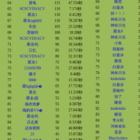
64
睡觉
2
64
屋龟
115
47.554秒
65
白凝冰
2
65
SCSCVDSACV
110
7.174秒
66
掉！！！
2
66
匿名1
110
8.412秒
67
神奈川当
2
67
匿名nghhfd
110
78.207秒
68
神奈川当
2
68
车技
105
25.529秒
69
匿名0
2
69
景喻99
100
18.28秒
70
神奈川当
2
70
SCSCVDSACV
90
16.749秒
71
小鱼
2
71
匿名吗
90
18.544秒
72
我最帅
1
72
江忆
85
23.715秒
73
白凝冰
1
73
SCSCVDSACV
80
32.311秒
74
睡觉
1
74
匿名1
75
9.483秒
75
白凝冰
1
75
123456789
75
27.605秒
76
神奈川当
1
76
庸才
70
9.46秒
77
kieikekike
1
77
6666
70
15.303秒
78
白凝冰
1
78
65
17.753秒
匿hghghjh�
79
景喻99
1
79
逐光
60
11.218秒
80
知了
1
80
匿名t甜
55
5.216秒
81
睡觉
1
81
杨杰他爹
55
8.387秒
82
kieikekike
1
82
55
27.043秒
喝奶茶VS�
83
睡觉
1
83
匿名吗
50
7.103秒
84
李火旺
1
84
吕志勇
50
8.333秒
85
河南省实
1
85
还有那阵
50
40.809秒
86
某某
1
86
21
45
15.872秒
87
BlueArchive
1