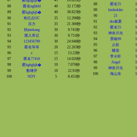
87
45
26.822秒
匿hghghjh�
88
匿名55
1
88
匿名nghhfd
40
32.172秒
89
kieikekike
1
89
40
38.825秒
匿hghghjh�
90
21
1
90
有亿点OC
35
12.298秒
91
zks板栗
1
91
压力
35
21.369秒
92
匿名55
1
92
孙jiankang
30
9.741秒
93
神奈川当
1
93
图入库记
30
9.751秒
94
景喻99
1
94
123456789
30
24.948秒
95
止欲
1
95
匿名等等
20
22.263秒
96
睡觉
1
96
z
15
13.22秒
97
李火旺
1
97
匿名77416
15
14.026秒
98
Angel
1
98
10
7.076秒
匿hghghjh�
99
神奈川当
1
99
数继开
10
22.91秒
100
海山东
1
100
NDY
5
8.451秒