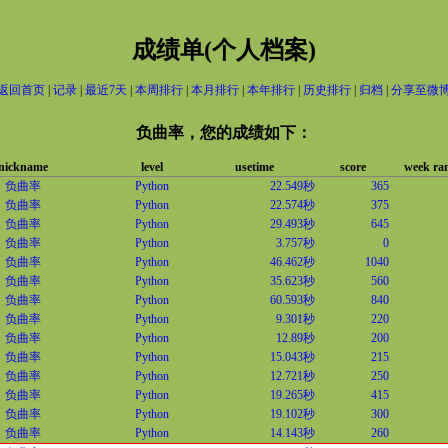
成绩单(个人档案)
返回首页
|
记录
|
最近7天
|
本周排行
|
本月排行
|
本年排行
|
历史排行
|
归档
|
分享至微
负曲率，您的成绩如下：
nickname
level
usetime
score
week ra
负曲率
Python
22.549秒
365
负曲率
Python
22.574秒
375
负曲率
Python
29.493秒
645
负曲率
Python
3.757秒
0
负曲率
Python
46.462秒
1040
负曲率
Python
35.623秒
560
负曲率
Python
60.593秒
840
负曲率
Python
9.301秒
220
负曲率
Python
12.89秒
200
负曲率
Python
15.043秒
215
负曲率
Python
12.721秒
250
负曲率
Python
19.265秒
415
负曲率
Python
19.102秒
300
负曲率
Python
14.143秒
260