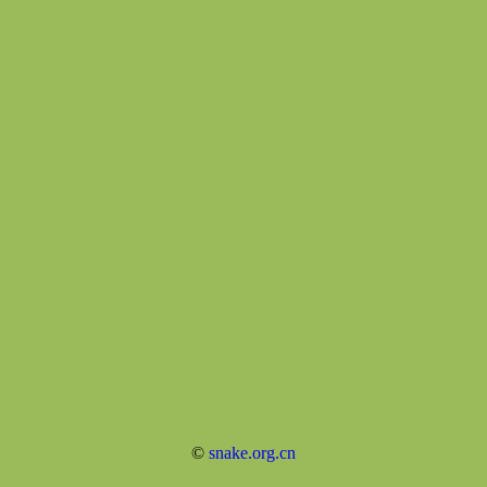
©
snake.org.cn