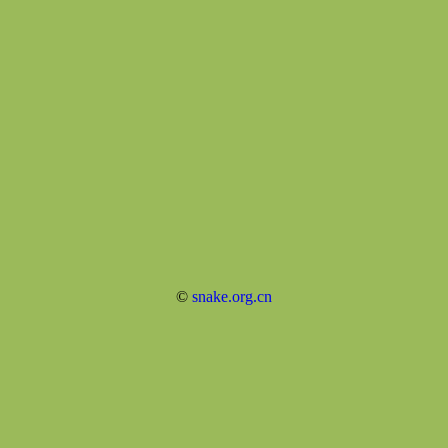
©
snake.org.cn