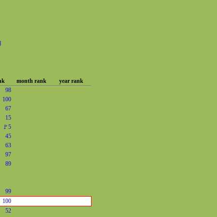
博
nk
month rank
year rank
98
100
67
15
🚩5
45
63
97
89
99
100
52