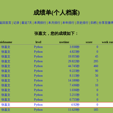
成绩单(个人档案)
返回首页
|
记录
|
最近7天
|
本周排行
|
本月排行
|
本年排行
|
历史排行
|
归档
|
分享至微
张嘉文，您的成绩如下：
nickname
level
usetime
score
week ra
张嘉文
Python
3.938秒
0
张嘉文
Python
4.823秒
0
张嘉文
Python
19.955秒
45
张嘉文
Python
29.822秒
295
张嘉文
Python
44.745秒
460
张嘉文
Python
9.223秒
90
张嘉文
Python
8.113秒
50
张嘉文
Python
14.189秒
5
张嘉文
Python
7.436秒
10
张嘉文
Python
1.036秒
0
张嘉文
Python
5.211秒
0
张嘉文
Python
0.755秒
0
张嘉文
Python
4.92秒
0
张嘉文
Python
11.629秒
185